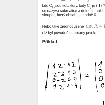
i+j
kde C
jsou kofaktory, tedy C
je (-1)
ij
ij
se nazývá submatice a determinant k n
sloupec, který obsahuje hodně 0.
det A = 
Nebo také zjednodušeně
níž byl původně odebraný prvek.
Příklad