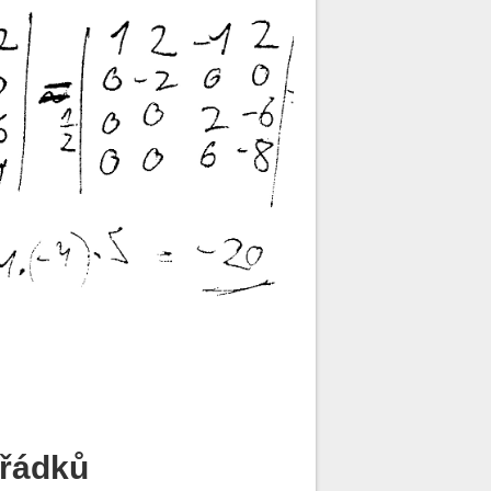
 řádků