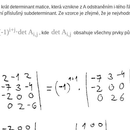
krát determinant matice, která vznikne z A odstraněním i-tého ř
í příslušný subdeterminant. Ze vzorce je zřejmé, že je nejvhodn
i+j
(-1)
⋅det A
det A
, kde
obsahuje všechny prvky pův
i,j
i,j