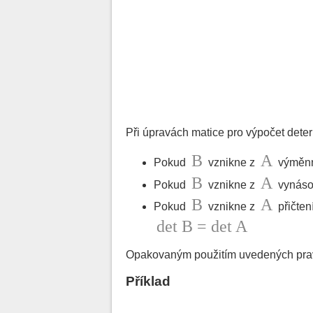
Při úpravách matice pro výpočet dete
B
A
Pokud
vznikne z
výměnn
B
A
Pokud
vznikne z
vynáso
B
A
Pokud
vznikne z
přičten
det B = det A
Opakovaným použitím uvedených pravi
Příklad