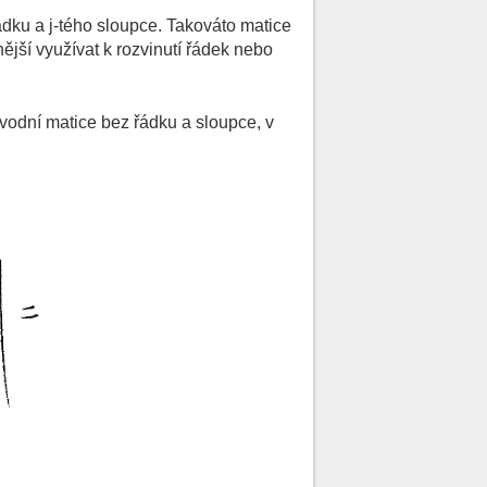
ádku a j-tého sloupce. Takováto matice
ější využívat k rozvinutí řádek nebo
odní matice bez řádku a sloupce, v