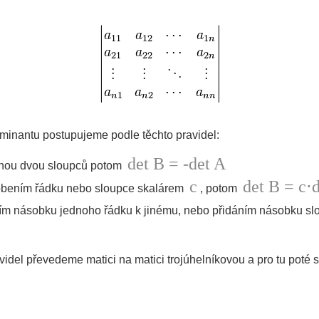
rminantu postupujeme podle těchto pravidel:
det B = -det A
ou dvou sloupců potom
c
det B = c⋅
bením řádku nebo sloupce skalárem
, potom
ím násobku jednoho řádku k jinému, nebo přidáním násobku sl
del převedeme matici na matici trojúhelníkovou a pro tu poté