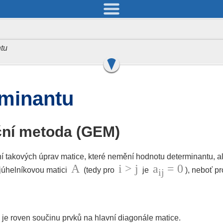
Povídání
Důležité defini
ntu
vy lineárnách rovnic
Maticové rovn
15 + 12 = 27
94 + 17 = 11
rminantu
ční metoda (GEM)
takových úprav matice, které nemění hodnotu determinantu, al
A
i > j
a
= 0
ojúhelníkovou matici
(tedy pro
je
), neboť pro
ij
e je roven součinu prvků na hlavní diagonále matice.