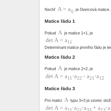
A = a
Nechť
je čtvercová matice.
ij
Matice řádu 1
A
Pokud
je matice 1×1, je
det A = a
11
Determinant matice prvního řádu je te
Matice řádu 2
A
Pokud
je matice 2×2, je
det A = a
⋅a
- a
⋅a
11
22
21
12
Matice řádu 3
A
Pro matici
typu 3×3 je vzorec složi
det A = a
⋅a
⋅a
+ a
⋅a
11
22
33
13