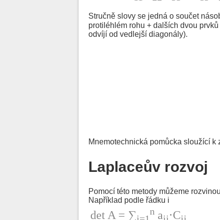
Stručně slovy se jedná o součet násobk
protiléhlém rohu + dalších dvou prvků p
odvíjí od vedlejší diagonály).
Mnemotechnická pomůcka sloužící k z
Laplaceův rozvoj
Pomocí této metody můžeme rozvinout 
Například podle řádku i
n
det A = ∑
a
⋅C
j=1
ij
ij