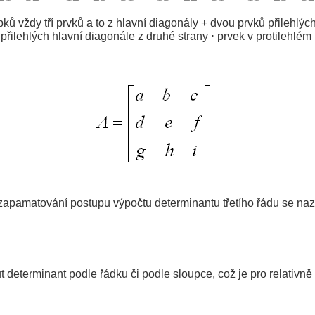
ů vždy tří prvků a to z hlavní diagonály + dvou prvků přilehlých
řilehlých hlavní diagonále z druhé strany ⋅ prvek v protilehlém r
apamatování postupu výpočtu determinantu třetího řádu se naz
determinant podle řádku či podle sloupce, což je pro relativně