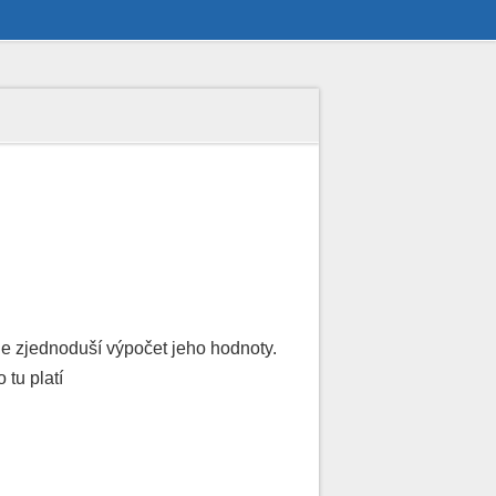
ce
Základní maticové operace
ice
Výpočet determinantu
1
25 + 35 = 60
e zjednoduší výpočet jeho hodnoty.
 tu platí