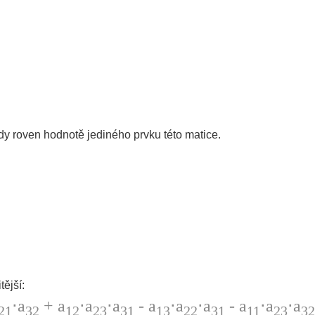
dy roven hodnotě jediného prvku této matice.
tější:
⋅a
+ a
⋅a
⋅a
- a
⋅a
⋅a
- a
⋅a
⋅a
21
32
12
23
31
13
22
31
11
23
32