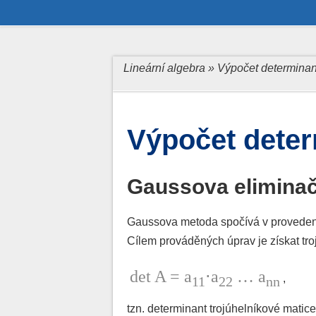
Úvod
Lineární algebra » Výpočet determina
Hodnost matice
Sousta
Odkazy
Výpočet dete
Gaussova elimina
Gaussova metoda spočívá v provedení 
Cílem prováděných úprav je získat tr
det A = a
⋅a
… a
,
11
22
nn
tzn. determinant trojúhelníkové matic