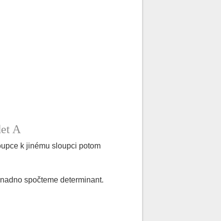
det A
oupce k jinému sloupci potom
 snadno spočteme determinant.